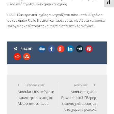
Εναλ
μέσα από την
ACE
Ηλεκτρονικά Ισχύος.
H ACE
Ηλεκτρονικά Ισχύος συνεργάζεται πάνω από 20 χρόνια
με τον όμιλο
Riello Electronica
παρέχοντας προϊόντα και λύσεις
ενέργειας καλύπτοντας και τις πιο απαιτητικές ανάγκες.
SHARE
Previous Post
Next Post
Modular UPS Μέγιστη
Monitoring UPS
πυκνότητα ισχύος σε
Powershield3 Πλήρης
Μικρό αποτύπωμα
επανασχεδιασμός με
νέα χαρακτηριστικά