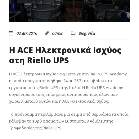
02 Δεκ 2016
admin
Blog
,
Νέα
Η ACE Ηλεκτρονικά Ισχύος
στη Riello UPS
Η
ACE
Ηλεκτρονικά Ισχύος συμμετείχε στη
Riello UPS Academy
η οποία πραγματοποιήθηκε 24 με 26 Σεπτεμβρίου στο
εργοστάσιο της
Riello UPS
στην Ιταλία. Η
Riello UPS Academy
συγκέντρωσε τους επίσημους αντιπροσώπους όλων των
χωρών, μεταξύ αυτών και η
ACE
Ηλεκτρονικά Ισχύος.
Το πρόγραμμα περιλάμβανε μία σειρά από σεμινάρια τα οποία
κάλυψαν το ευρύ φάσμα των Συστημάτων Αδιάλειπτης
Τροφοδοσίας της
Riello UPS
.