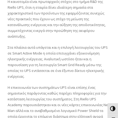
Η καινοτομία είναι πρωταρχικός στόχος στο τμήμα
R
&
D
της
Riello UPS
, έτσι η εταιρία δίνει ιδιαίτερη σημασία στα
χαρακτηριστικά των προϊόντων της εφαρμόζοντας συνεχώς
νέες πρακτικές που έχουν ως στόχο τη μείωση της
κατανάλωσης ενέργειας και την αύξηση της αποδοτικότητας,
συμμετέχοντας ενεργά στην προώθηση της αειφόρου
ανάπτυξης.
Στα πλαίσια αυτά υπάγεται και η επιλογή λειτουργίας του
UPS
σε
Smart Active Mode
η οποία επιτυγχάνει εξοικονόμηση
ηλεκτρικής ενέργειας. Αναλυτική ωστόσο ήταν και η
παρουσίαση για τη λειτουργία
Smart Grid Ready
μέσω της
οποίας το
UPS
εντάσσεται σε ένα έξυπνο δίκτυο ηλεκτρικής
ενέργειας.
Η επικοινωνία των συστημάτων
UPS
είναι επίσης ένας
σημαντικός παράγοντας καθώς παρέχει πληροφορίες για την
κατάσταση λειτουργίας του συστήματος. Στη
Riello UPS
Academy
παρουσιάστηκαν και οι νέες κάρτες επικοινωνίας
Net
Εναλ
Man
αλλά και το αναβαθμισμένο λογισμικό
Power Shield
τα
οποία έρχονται το επόμενο διάστημα στην ελληνική αγορά