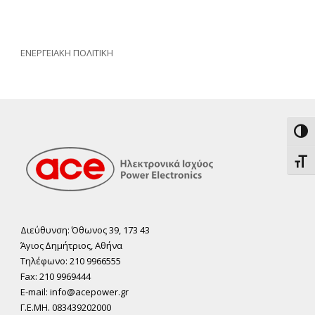
ΕΝΕΡΓΕΙΑΚΗ ΠΟΛΙΤΙΚΗ
Εναλ
Εναλ
Διεύθυνση: Όθωνος 39, 173 43
Άγιος ∆ηµήτριος, Αθήνα
Τηλέφωνο: 210 9966555
Fax: 210 9969444
E-mail: info@acepower.gr
Γ.Ε.ΜΗ. 083439202000