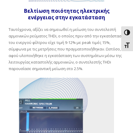
Βελτίωση ποιότητας ηλεκτρικής
ενέργειας στην εγκατάσταση
Ταυτόχρονα, αξίζει να σημειωθεί η μείωση του συντελεστή
Εναλ
αρμονικών ρεύματος THDi, ο οποίος πριν από την εγκατάσταση
του ενεργού φίλτρου είχε τιμή 9-12% με peak τιμές 15%,
Εναλ
σύμφωνα με τις μετρήσεις που πραγματοποιήθηκαν. Ωστόσο,
αφού υλοποιήθηκε η εγκατάσταση των συστημάτων μέσω της
λειτουργίας καταστολής αρμονικών, ο συντελεστής THDi
παρουσίασε σημαντική μείωση στο 2.5%.