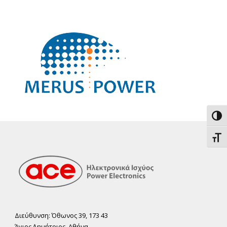
Εναλ
Εναλ
Διεύθυνση: Όθωνος 39, 173 43
Άγιος ∆ηµήτριος, Αθήνα