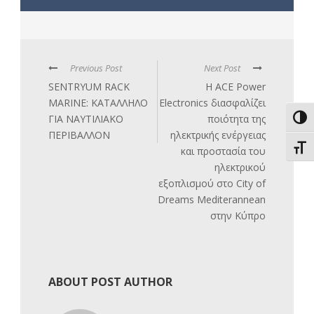
Previous Post
Next Post
SENTRYUM RACK
Η ACE Power
MARINE: ΚΑΤΑΛΛΗΛΟ
Electronics διασφαλίζει
ΓΙΑ ΝΑΥΤΙΛΙΑΚΟ
ποιότητα της
Εναλ
ΠΕΡΙΒΑΛΛΟΝ
ηλεκτρικής ενέργειας
Εναλ
και προστασία του
ηλεκτρικού
εξοπλισμού στο City of
Dreams Mediterannean
στην Κύπρο
ABOUT POST AUTHOR