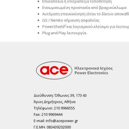
Επιδαπέδια ή επιτραπέζια τοποθέτηση
Ενσωματωμένη προστασία από βραχυκύκλωμα
Αυτόματη επανεκκίνηση (όταν το δίκτυο αποκαθ
GS / Nemko σήμανση ασφαλείας
PowerShield³ και λογισμικού κλείσιμο για λειτουρ
Plug and Play λειτουργία.
Διεύθυνση: Όθωνος 39, 173 43
Άγιος ∆ηµήτριος, Αθήνα
Τηλέφωνο: 210 9966555
Fax: 210 9969444
E-mail: info@acepower.gr
Γ.Ε.ΜΗ. 083439202000