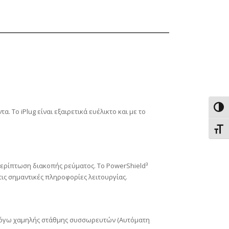
Εναλ
 Το iPlug είναι εξαιρετικά ευέλικτο και με το
Εναλ
ερίπτωση διακοπής ρεύματος. Το PowerShield³
ις σημαντικές πληροφορίες λειτουργίας.
ς λόγω χαμηλής στάθμης συσσωρευτών (Αυτόματη