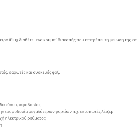
ιρά iPlug διαθέτει ένα κουμπί διακοπής που επιτρέπει τη μείωση της κ
τές, σαρωτές και συσκευές φαξ.
 δικτύου τροφοδοσίας
ην τροφοδοσία μεγαλύτερων φορτίων π.χ. εκτυπωτές λέιζερ
χή ηλεκτρικού ρεύματος
η