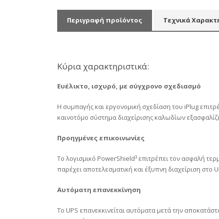
Περιγραφή προϊόντος
Τεχνικά Χαρακτ
Κύρια χαρακτηριστικά:
Ευέλικτο, ισχυρό, με σύγχρονο σχεδιασμό
Η συμπαγής και εργονομική σχεδίαση του iPlug επιτρέ
καινοτόμο σύστημα διαχείρισης καλωδίων εξασφαλίζε
Προηγμένες επικοινωνίες
Το λογισμικό PowerShield³ επιτρέπει τον ασφαλή τ
παρέχει αποτελεσματική και έξυπνη διαχείριση στο U
Αυτόματη επανεκκίνηση
Το UPS επανεκκινείται αυτόματα μετά την αποκατάσ