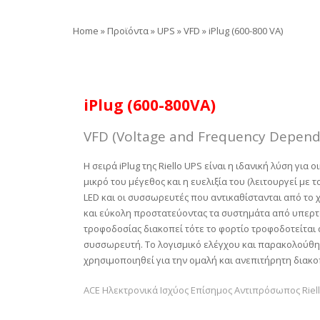
Home
»
Προϊόντα
»
UPS
»
VFD
»
iPlug (600-800 VA)
iPlug (600-800VA)
VFD (Voltage and Frequency Depend
Η σειρά
iPlug της Riello UPS
είναι η ιδανική λύση για 
μικρό του μέγεθος και η ευελιξία του (λειτουργεί με
LED
και οι συσσωρευτές που αντικαθίστανται από το
και εύκολη προστατεύοντας τα συστημάτα από υπερτά
τροφοδοσίας διακοπεί τότε το φορτίο τροφοδοτείται
συσσωρευτή. Το λογισμικό ελέγχου και παρακολούθ
χρησιμοποιηθεί για την ομαλή και ανεπιτήρητη διακ
ACE Ηλεκτρονικά Ισχύος Επίσημος Αντιπρόσωπος Riel