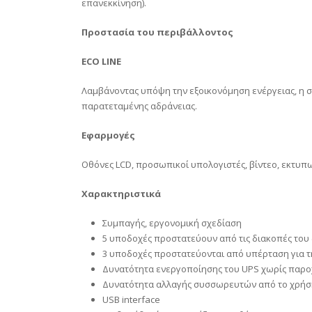
επανεκκίνηση).
Προστασία του περιβάλλοντος
ECO LINE
Λαμβάνοντας υπόψη την εξοικονόμηση ενέργειας, η σε
παρατεταμένης αδράνειας.
Εφαρμογές
Οθόνες LCD, προσωπικοί υπολογιστές, βίντεο, εκτυπω
Χαρακτηριστικά
Συμπαγής, εργονομική σχεδίαση
5 υποδοχές προστατεύουν από τις διακοπές του
3 υποδοχές προστατεύονται από υπέρταση για τ
Δυνατότητα ενεργοποίησης του UPS χωρίς παρο
Δυνατότητα αλλαγής συσσωρευτών από το χρήσ
USB interface