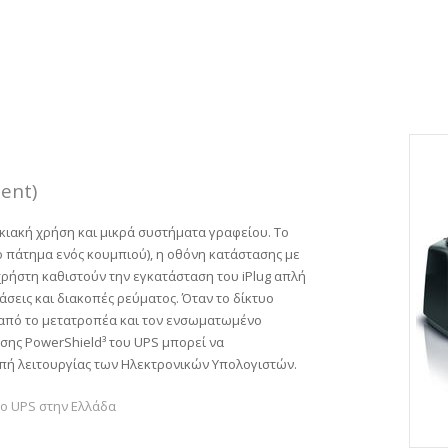
ent)
οικιακή χρήση και μικρά συστήματα γραφείου. Το
 το πάτημα ενός κουμπιού), η οθόνη κατάστασης με
 χρήστη καθιστούν την εγκατάσταση του
iPlug
απλή
σεις και διακοπές ρεύματος. Όταν το δίκτυο
 από το μετατροπέα και τον ενσωματωμένο
ησης
PowerShield
³ του
UPS
μπορεί να
οπή λειτουργίας των Ηλεκτρονικών Υπολογιστών.
lo UPS στην Ελλάδα