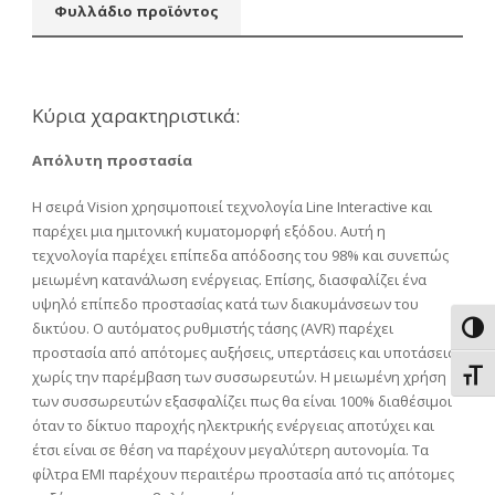
Φυλλάδιο προϊόντος
Κύρια χαρακτηριστικά:
Απόλυτη προστασία
Η σειρά Vision χρησιμοποιεί τεχνολογία Line Interactive και
παρέχει μια ημιτονική κυματομορφή εξόδου. Αυτή η
τεχνολογία παρέχει επίπεδα απόδοσης του 98% και συνεπώς
μειωμένη κατανάλωση ενέργειας. Επίσης, διασφαλίζει ένα
υψηλό επίπεδο προστασίας κατά των διακυμάνσεων του
δικτύου. Ο αυτόματος ρυθμιστής τάσης (AVR) παρέχει
Εναλ
προστασία από απότομες αυξήσεις, υπερτάσεις και υποτάσεις,
χωρίς την παρέμβαση των συσσωρευτών. Η μειωμένη χρήση
Εναλ
των συσσωρευτών εξασφαλίζει πως θα είναι 100% διαθέσιμοι
όταν το δίκτυο παροχής ηλεκτρικής ενέργειας αποτύχει και
έτσι είναι σε θέση να παρέχουν μεγαλύτερη αυτονομία. Τα
φίλτρα EMI παρέχουν περαιτέρω προστασία από τις απότομες