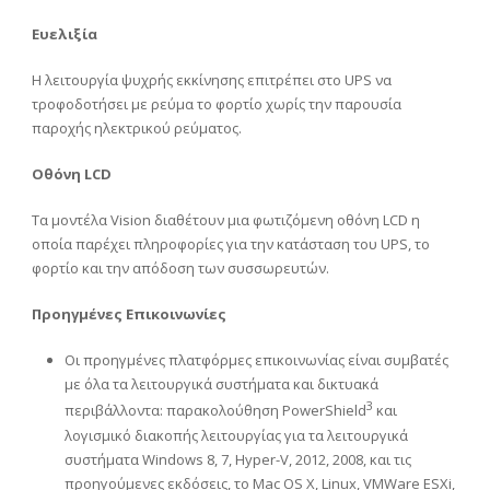
Ευελιξία
Η λειτουργία ψυχρής εκκίνησης επιτρέπει στο UPS να
τροφοδοτήσει με ρεύμα το φορτίο χωρίς την παρουσία
παροχής ηλεκτρικού ρεύματος.
Οθόνη
LCD
Τα μοντέλα Vision διαθέτουν μια φωτιζόμενη οθόνη LCD η
οποία παρέχει πληροφορίες για την κατάσταση του UPS, το
φορτίο και την απόδοση των συσσωρευτών.
Προηγμένες Επικοινωνίες
Οι προηγμένες πλατφόρμες επικοινωνίας είναι συμβατές
με όλα τα λειτουργικά συστήματα και δικτυακά
3
περιβάλλοντα: παρακολούθηση PowerShield
και
λογισμικό διακοπής λειτουργίας για τα λειτουργικά
συστήματα Windows 8, 7, Hyper-V, 2012, 2008, και τις
προηγούμενες εκδόσεις, το Mac OS X, Linux, VMWare ESXi,