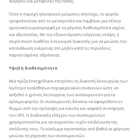
αυξήσεις και μεταβολές της τάσης.
Όταν η παροχή ηλεκτρικού ρεύματος αποτύχει, το φορτίο
τροφοδοτείται από το μετατροπέα και λαμβάνει μια τέλεια
ημιτονική κυματομορφή με τη μέγιστη διαθεσιμότητα ισχύος
και αξιοπιστίας. Με την εξοικονόμηση ενέργειας υπόψη, η
σειρά Vision διαθέτει ένα κουμπί διακοπής για να μειώσει την
κατανάλωση ενέργειας στο μηδέν κατά τις περιόδους
παρατεταμένης αδράνειας.
Υψηλή διαθεσιμότητα
Μια πρίζα EnergyShare επιτρέπει τη διακοπή λειτουργίας των
λιγότερο ευαίσθητων περιφερειακών συσκευών ώστε να
αυξηθεί ο χρόνος λειτουργίας των συσσωρευτών για τα
κρίσιμα φορτία. Οι συσσωρευτές δύναται να αφαιρεθούν εν
θερμώ από την πρόσοψη για εύκολη και ασφαλή συντήρηση
του UPS. Η διαδικασία ελέγχου των συσσωρευτών
χρησιμοποιείται για να ανιχνεύσει τυχόν επιδείνωση της
απόδοσης τους. Το κύκλωμα προστασίας από βαθιά εκ φόρτιση
μειώνει τη γήρανση των συσσωρευτών.