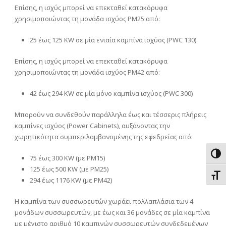
Επίσης, η ισχύς μπορεί να επεκταθεί κατακόρυφα
χρησιμοποιώντας τη μονάδα ισχύος PM25 από:
25 έως 125 KW σε μία ενιαία καμπίνα ισχύος (PWC 130)
Επίσης, η ισχύς μπορεί να επεκταθεί κατακόρυφα
χρησιμοποιώντας τη μονάδα ισχύος PM42 από:
42 έως 294 KW σε μία μόνο καμπίνα ισχύος (PWC 300)
Μπορούν να συνδεθούν παράλληλα έως και τέσσερις πλήρεις
καμπίνες ισχύος (Power Cabinets), αυξάνοντας την
χωρητικότητα συμπεριλαμβανομένης της εφεδρείας από:
Εναλ
75 έως 300 KW (με PM15)
125 έως 500 KW (με PM25)
Εναλ
294 έως 1176 KW (με PM42)
Η καμπίνα των συσσωρευτών χωράει πολλαπλάσια των 4
μονάδων συσσωρευτών, με έως και 36 μονάδες σε μία καμπίνα
με μέγιστο αριθμό 10 καμπινών συσσωρευτών συνδεδεμένων