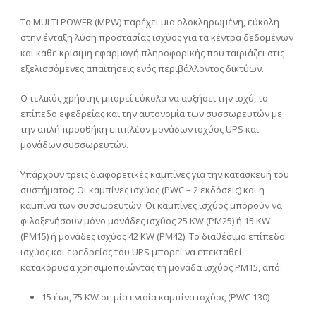
Το MULTI POWER (MPW) παρέχει μια ολοκληρωμένη, εύκολη
στην ένταξη λύση προστασίας ισχύος για τα κέντρα δεδομένων
και κάθε κρίσιμη εφαρμογή πληροφορικής που ταιριάζει στις
εξελισσόμενες απαιτήσεις ενός περιβάλλοντος δικτύων.
Ο τελικός χρήστης μπορεί εύκολα να αυξήσει την ισχύ, το
επίπεδο εφεδρείας και την αυτονομία των συσσωρευτών με
την απλή προσθήκη επιπλέον μονάδων ισχύος UPS και
μονάδων συσσωρευτών.
Υπάρχουν τρεις διαφορετικές καμπίνες για την κατασκευή του
συστήματος: Οι καμπίνες ισχύος (PWC – 2 εκδόσεις) και η
καμπίνα των συσσωρευτών. Οι καμπίνες ισχύος μπορούν να
φιλοξενήσουν μόνο μονάδες ισχύος 25 KW (PM25) ή 15 KW
(PM15) ή μονάδες ισχύος 42 KW (PM42). Το διαθέσιμο επίπεδο
ισχύος και εφεδρείας του UPS μπορεί να επεκταθεί
κατακόρυφα χρησιμοποιώντας τη μονάδα ισχύος PM15, από:
15 έως 75 KW σε μία ενιαία καμπίνα ισχύος (PWC 130)