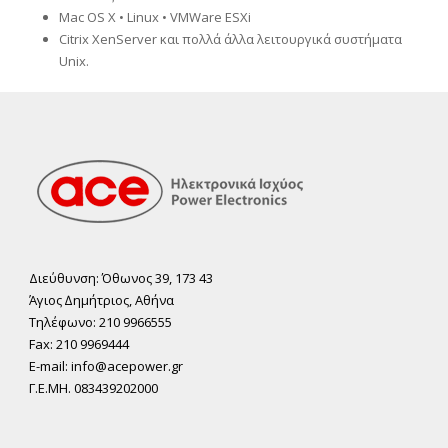
Mac OS X • Linux • VMWare ESXi
Citrix XenServer και πολλά άλλα λειτουργικά συστήματα
Unix.
Διεύθυνση: Όθωνος 39, 173 43
Άγιος ∆ηµήτριος, Αθήνα
Τηλέφωνο: 210 9966555
Fax: 210 9969444
E-mail: info@acepower.gr
Γ.Ε.ΜΗ. 083439202000