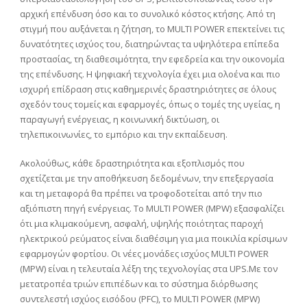
αρχική επένδυση όσο και το συνολικό κόστος κτήσης. Από τη
στιγμή που αυξάνεται η ζήτηση, το MULTI POWER επεκτείνει τις
δυνατότητες ισχύος του, διατηρώντας τα υψηλότερα επίπεδα
προστασίας, τη διαθεσιμότητα, την εφεδρεία και την οικονομία
της επένδυσης. Η ψηφιακή τεχνολογία έχει μια ολοένα και πιο
ισχυρή επίδραση στις καθημερινές δραστηριότητες σε όλους
σχεδόν τους τομείς και εφαρμογές, όπως ο τομές της υγείας, η
παραγωγή ενέργειας, η κοινωνική δικτύωση, οι
τηλεπικοινωνίες, το εμπόριο και την εκπαίδευση.
Ακολούθως, κάθε δραστηριότητα και εξοπλισμός που
σχετίζεται με την αποθήκευση δεδομένων, την επεξεργασία
και τη μεταφορά θα πρέπει να τροφοδοτείται από την πιο
αξιόπιστη πηγή ενέργειας. Το MULTI POWER (MPW) εξασφαλίζει
ότι μια κλιμακούμενη, ασφαλή, υψηλής ποιότητας παροχή
ηλεκτρικού ρεύματος είναι διαθέσιμη για μια ποικιλία κρίσιμων
εφαρμογών φορτίου. Οι νέες μονάδες ισχύος MULTI POWER
(MPW) είναι η τελευταία λέξη της τεχνολογίας στα UPS.Με τον
μετατροπέα τριών επιπέδων και το σύστημα διόρθωσης
συντελεστή ισχύος εισόδου (PFC), το MULTI POWER (MPW)