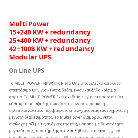
Multi Power
15÷240 KW + redundancy
25÷400 KW + redundancy
42÷1008 KW + redundancy
Modular UPS
On Line UPS
To MULTI POWER (MPW) της Riello UPS αποτελεί το απόλυτο
επεκτάσιμο UPS για κέντρα δεδομένων και άλλα κρίσιμα
φορτία. Το MULTI POWER έχει σχεδιαστεί για να προστατεύει
κάθε κρίσιμο υψηλής πυκνότητας πληροφοριακό ή
τηλεπικοινωνιακό περιβάλλον, επιτυγχάνοντας ταυτόχρονα τη
μέγιστη διαθεσιμότητα. Το Multi Power διαμορφώνεται
ανάλογα μαζί με τις ανάγκες της επιχείρησης, με δυνατότητα
μεγαλύτερης υποστήριξης όταν αυξηθούν οι ανάγκες, χωρίς
υπερδιαστασιολόγηση του UPS, βελτιστοποιώντας τόσο την