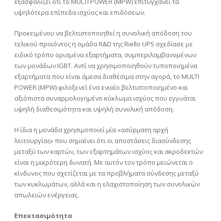
εξασφαλίζει ότι το MULTI POWER (MPW) επιτυγχάνει τα
υψηλότερα επίπεδα ισχύος και επιδόσεων.
Προκειμένου να βελτιστοποιηθεί η συνολική απόδοση του
τελικού προϊόντος η ομάδα R&D της Riello UPS σχεδίασε με
ειδικό τρόπο ορισμένα εξαρτήματα, συμπεριλαμβανομένων
των μονάδων IGBT. Αντί να χρησιμοποιηθούν τυποποιημένα
εξαρτήματα που είναι άμεσα διαθέσιμα στην αγορά, το MULTI
POWER (MPW) φιλοξενεί ένα ενιαίο βελτιστοποιημένο και
αξιόπιστα συναρμολογημένο κύκλωμα ισχύος που εγγυάται
υψηλή διαθεσιμότητα και υψηλή συνολική απόδοση.
Η ίδια η μονάδα χρησιμοποιεί μία «ασύρματη αρχή
λειτουργίας» που σημαίνει ότι οι αποστάσεις διασύνδεσης
μεταξύ των καρτών, των εξαρτημάτων ισχύος και ακροδεκτών
είναι η μικρότερη δυνατή. Με αυτόν τον τρόπο μειώνεται ο
κίνδυνος που σχετίζεται με τα προβλήματα σύνδεσης μεταξύ
των κυκλωμάτων, αλλά και η ελαχιστοποίηση των συνολικών
απωλειών ενέργειας.
Επεκτασιμότητα