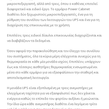
μικροεπεξεργαστή, αλλά από τρεις, όπου ο καθένας επιτελεί
διαφορετικό και ειδικό έργο. Το ερμάριο Power Cabinet
διαθέτει δύο ξεχωριστούς μικροεπεξεργαστές, ένα για τη
ρύθμιση του συνόλου των λειτουργιών του UPS και ένα για τη
διαχείριση της επικοινωνίας με το χρήστη.
Επιπλέον, τρεις ειδικοί δίαυλοι επικοινωνίας διαχειρίζονται και
να διαβιβάζουν τα δεδομένα.
Όσον αφορά την παρακολούθηση και τον έλεγχο του συνόλου
του συστήματος, όλα τα κύρια μέρη ελέγχονται συνεχώς για τη
θερμοκρασία σε κάθε μία μονάδα ισχύος. Επιπλέον, υπάρχουν
έως και τέσσερις αισθητήρες θερμοκρασίας ενσωματωμένοι
μέσα στο κάθε ερμάριο για να εξασφαλίσουν την σταθερή και
αποτελεσματική λειτουργία.
Η μονάδα UPS είναι εξοπλισμένη με τρεις ανεμιστήρες με
ελεγχόμενη ταχύτητα για να εξασφαλιστεί πως δεν χάνεται
ενέργεια καθώς το επίπεδο του φορτίου αυξάνει ή μειώνεται.
Την ίδια ώρα κάθε ανεμιστήρας διαθέτει ένα λεγόμενο τρίτο