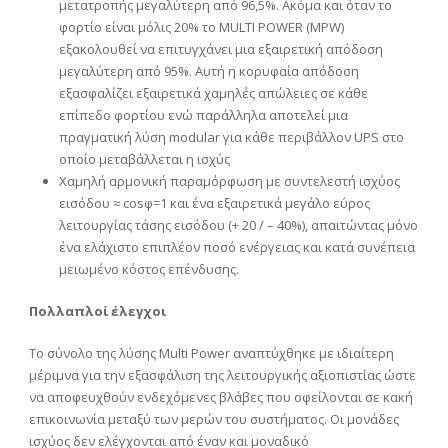
μετατροπής μεγαλύτερη από 96,5%. Ακόμα και όταν το
φορτίο είναι μόλις 20% το MULTI POWER (MPW)
εξακολουθεί να επιτυγχάνει μια εξαιρετική απόδοση
μεγαλύτερη από 95%. Αυτή η κορυφαία απόδοση
εξασφαλίζει εξαιρετικά χαμηλές απώλειες σε κάθε
επίπεδο φορτίου ενώ παράλληλα αποτελεί μια
πραγματική λύση modular για κάθε περιβάλλον UPS στο
οποίο μεταβάλλεται η ισχύς
Χαμηλή αρμονική παραμόρφωση με συντελεστή ισχύος
εισόδου ≈ cosφ=1 και ένα εξαιρετικά μεγάλο εύρος
λειτουργίας τάσης εισόδου (+ 20 / – 40%), απαιτώντας μόνο
ένα ελάχιστο επιπλέον ποσό ενέργειας και κατά συνέπεια
μειωμένο κόστος επένδυσης.
Πολλαπλοί έλεγχοι
Το σύνολο της λύσης Multi Power αναπτύχθηκε με ιδιαίτερη
μέριμνα για την εξασφάλιση της λειτουργικής αξιοπιστίας ώστε
να αποφευχθούν ενδεχόμενες βλάβες που οφείλονται σε κακή
επικοινωνία μεταξύ των μερών του συστήματος. Οι μονάδες
ισχύος δεν ελέγχονται από έναν και μοναδικό