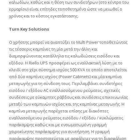
καλωδίων, καθώς και η θέση των συνδετήρων (στο κέντρο του
ερμαρίου) είναι επίτηδες τοποθετημένα ώστε να μειωθεί ο
χρόνος και το κόστος εγκατάστασης.
Turn Key Solutions
Ο χρήστης μπορεί να αναπτύξει το Multi Power τοποθετώντας
τις τέσσερις καμπίνες τη μία μετά την άλλη και
διαμορφώνοντας κατάλληλα τις καλωδιώσεις εισόδου και
εξόδου. Η Riello UPS προσφέρει ως εναλλακτική λύση με το
κλειδί στο χέρι σύστημα ισχύος 500 KVA το οποίο αποτελείται
από δύο καμπίνες ισχύος (Power Cabinets) και μία καμπίνα
μεταγωγής για τη σύνδεση τους. Περιλαμβάνει συνδετήρες
εισόδου / εξόδου AC εναλλασσόμενου ρεύματος, σχετικές
συνδέσεις με εύκαμπτες ράβδους και συνδέσεις επικοινωνίας
μεταξύ των καμπινών ισχύος και της καμπίνας μεταγωγής. Η
καμπίνα μεταγωγής παρέχεται επίσης με διακόπτες
εναλλασσόμενου ρεύματος εισόδου / εξόδου / κυκλώματος
παράκαμψης καθώς και με ενσωματωμένη γραμμή
χειροκίνητης παράκαμψης για συντήρηση. Η γραμμή
παράκαμψης προστατεύεται με ασφάλειες για τη διασφάλιση