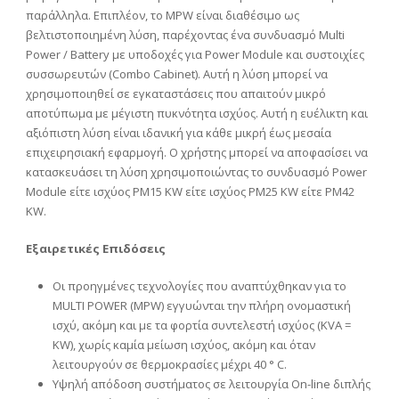
παράλληλα. Επιπλέον, το MPW είναι διαθέσιμο ως
βελτιστοποιημένη λύση, παρέχοντας ένα συνδυασμό Multi
Power / Battery με υποδοχές για Power Module και συστοιχίες
συσσωρευτών (Combo Cabinet). Αυτή η λύση μπορεί να
χρησιμοποιηθεί σε εγκαταστάσεις που απαιτούν μικρό
αποτύπωμα με μέγιστη πυκνότητα ισχύος. Αυτή η ευέλικτη και
αξιόπιστη λύση είναι ιδανική για κάθε μικρή έως μεσαία
επιχειρησιακή εφαρμογή. Ο χρήστης μπορεί να αποφασίσει να
κατασκευάσει τη λύση χρησιμοποιώντας το συνδυασμό Power
Module είτε ισχύος PM15 KW είτε ισχύος PM25 KW είτε PM42
KW.
Εξαιρετικές Επιδόσεις
Οι προηγμένες τεχνολογίες που αναπτύχθηκαν για το
MULTI POWER (MPW) εγγυώνται την πλήρη ονομαστική
ισχύ, ακόμη και με τα φορτία συντελεστή ισχύος (KVA =
KW), χωρίς καμία μείωση ισχύος, ακόμη και όταν
λειτουργούν σε θερμοκρασίες μέχρι 40 ° C.
Υψηλή απόδοση συστήματος σε λειτουργία On-line διπλής