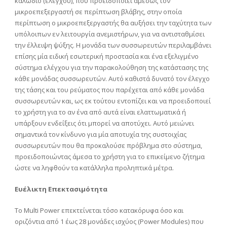
καλώδιο (ελέγχου), που προειδοποιεί αμέσως τον
μικροεπεξεργαστή σε περίπτωση βλάβης, στην οποία
περίπτωση ο μικροεπεξεργαστής θα αυξήσει την ταχύτητα των
υπόλοιπων εν λειτουργία ανεμιστήρων, για να αντισταθμίσει
την έλλειψη ψύξης. Η μονάδα των συσσωρευτών περιλαμβάνει
επίσης μία ειδική εσωτερική προστασία και ένα εξελιγμένο
σύστημα ελέγχου για την παρακολούθηση της κατάστασης της
κάθε μονάδας συσσωρευτών. Αυτό καθιστά δυνατό τον έλεγχο
της τάσης και του ρεύματος που παρέχεται από κάθε μονάδα
συσσωρευτών και, ως εκ τούτου εντοπίζει και να προειδοποιεί
το χρήστη για το αν ένα από αυτά είναι ελαττωματικά ή
υπάρξουν ενδείξεις ότι μπορεί να αποτύχει. Αυτό μειώνει
σημαντικά τον κίνδυνο για μία αποτυχία της συστοιχίας
συσσωρευτών που θα προκαλούσε πρόβλημα στο σύστημα,
προειδοποιώντας άμεσα το χρήστη για το επικείμενο ζήτημα
ώστε να ληφθούν τα κατάλληλα προληπτικά μέτρα.
Ευέλικτη Επεκτασιμότητα
Το Multi Power επεκτείνεται τόσο κατακόρυφα όσο και
οριζόντια από 1 έως 28 μονάδες ισχύος (Power Modules) που