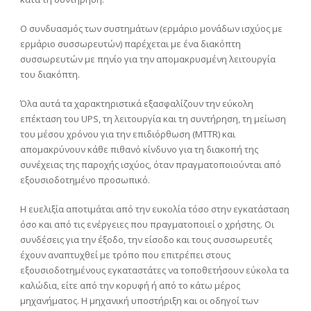
Ο συνδυασμός των συστημάτων (ερμάριο μονάδων ισχύος με
ερμάριο συσσωρευτών) παρέχεται με ένα διακόπτη
συσσωρευτών με πηνίο για την απομακρυσμένη λειτουργία
του διακόπτη.
Όλα αυτά τα χαρακτηριστικά εξασφαλίζουν την εύκολη
επέκταση του UPS, τη λειτουργία και τη συντήρηση, τη μείωση
του μέσου χρόνου για την επιδιόρθωση (MTTR) και
απομακρύνουν κάθε πιθανό κίνδυνο για τη διακοπή της
συνέχειας της παροχής ισχύος, όταν πραγματοποιούνται από
εξουσιοδοτημένο προσωπικό.
Η ευελιξία αποτιμάται από την ευκολία τόσο στην εγκατάσταση
όσο και από τις ενέργειες που πραγματοποιεί ο χρήστης. Οι
συνδέσεις για την έξοδο, την είσοδο και τους συσσωρευτές
έχουν αναπτυχθεί με τρόπο που επιτρέπει στους
εξουσιοδοτημένους εγκαταστάτες να τοποθετήσουν εύκολα τα
καλώδια, είτε από την κορυφή ή από το κάτω μέρος
μηχανήματος. Η μηχανική υποστήριξη και οι οδηγοί των