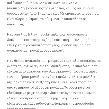
αυξάνουν από 15/25/42 KW σε 300/500/1176 KW
(συμπεριλαμβανομένης της εφεδρείας) καθώς και μονάδες
συσσωρευτών (από 1 καμπίνα έως 10), επομένως το σύστημα
είναι πλήρως κλιμακωτό σύμφωνα με οποιεσδήποτε
απαιτήσεις.
Η έννοια Plug & Play modular απλοποιεί οποιαδήποτε
διαδικασία επέκτασης ισχύος ή επέκταση αυτονομίας όπως
επίσης και την αντικατάσταση μίας μονάδας ισχύος ή την
αντικατάσταση μονάδας συσσωρευτή.
Η εν θερμώ αντικατάσταση μπορεί να επεκταθεί περαιτέρω σε
όλα τα σημαντικά σημεία του συστήματος, με αποτέλεσμα την
εύκολη αντικατάσταση των εξαρτημάτων όπως ανεμιστήρες
των επιμέρους μονάδων ισχύος. Επιπλέον, όλες οι μονάδες
ισχύος και τα κρίσιμα εξαρτήματα είναι εύκολα προσβάσιμα
από το μπροστινό μέρος της μονάδας. Το σύστημα είναι
εξοπλισμένο με χειροκίνητο διακόπτη bypass και κύκλωμα
ελέγχου ανατροφοδότησης με μηχανική μανδάλωση,
εξαλείφοντας κάθε πιθανότητα διακοπής της τροφοδοσίας
κατά τη συντήρηση.