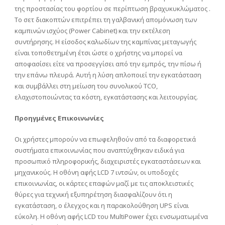
της προστασίας του φορτίου σε περίπτωση βραχυκυκλώματος .
Το σετ διακοπτών επιτρέπει τη γαλβανική απομόνωση των
καμπινών ισχύος (Power Cabinet) και την εκτέλεση
συντήρησης. Η είσοδος καλωδίων της καμπίνας μεταγωγής
είναι τοποθετημένη έτσι ώστε ο χρήστης να μπορεί να
αποφασίσει είτε να προσεγγίσει από την εμπρός, την πίσω ή
την επάνω πλευρά. Αυτή η λύση απλοποιεί την εγκατάσταση
και συμβάλλει στη μείωση του συνολικού TCO,
ελαχιστοποιώντας τα κόστη, εγκατάστασης και λειτουργίας.
Προηγμένες Επικοινωνίες
Οι χρήστες μπορούν να επωφεληθούν από τα διαφορετικά
συστήματα επικοινωνίας που αναπτύχθηκαν ειδικά για
προσωπικό πληροφορικής, διαχειριστές εγκαταστάσεων και
μηχανικούς. Η οθόνη αφής LCD 7 ιντσών, οι υποδοχές
επικοινωνίας, οι κάρτες επαφών μαζί με τις αποκλειστικές
θύρες για τεχνική εξυπηρέτηση διασφαλίζουν ότι η
εγκατάσταση, ο έλεγχος και η παρακολούθηση UPS είναι
εύκολη. Η οθόνη αφής LCD του MultiPower έχει ενσωματωμένα