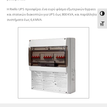
Η Riello UPS προσφέρει ένα ευρύ φάσμα εξωτερικών bypass
Εναλ
και στατικών διακοπτών για UPS έως 800 ΚVA, και παράλληλα
συστήματα έως 6,4 MVA.
Εναλ