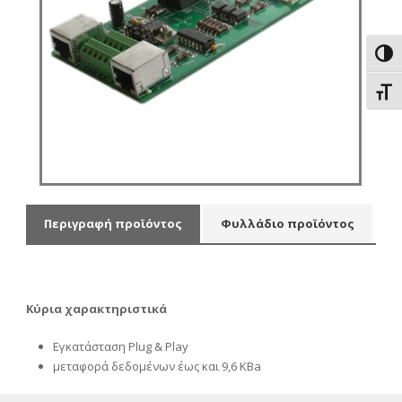
Εναλ
Εναλ
Περιγραφή προϊόντος
Φυλλάδιο προϊόντος
Κύρια χαρακτηριστικά
Εγκατάσταση Plug & Play
μεταφορά δεδομένων έως και 9,6 ΚΒa