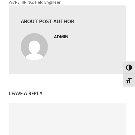
WE’RE HIRING: Field Engineer
ABOUT POST AUTHOR
ADMIN
Εναλ
Εναλ
LEAVE A REPLY
Comment