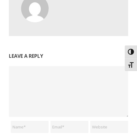
Εναλ
LEAVE A REPLY
Εναλ
Comment
Name
Email
Website