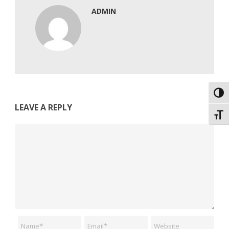
ADMIN
Εναλ
LEAVE A REPLY
Εναλ
Comment
Name
Email
Website