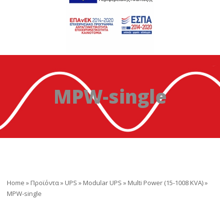
MPW-single
Home
»
Προϊόντα
»
UPS
»
Modular UPS
»
Multi Power (15-1008 KVA)
»
MPW-single