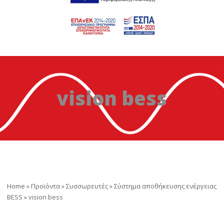
vision bess
Home
»
Προϊόντα
»
Συσσωρευτές
»
Σύστημα αποθήκευσης ενέργειας
BESS
»
vision bess