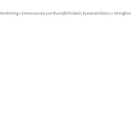
onitoring
»
Επικοινωνία για Φωτοβολταϊκές Εγκαταστάσεις
»
stringbox