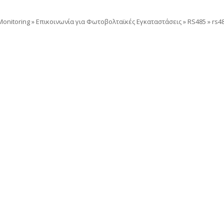
onitoring
»
Επικοινωνία για Φωτοβολταϊκές Εγκαταστάσεις
»
RS485
»
rs4