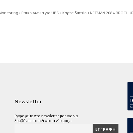
onitoring
»
Επικοινωνία για UPS
»
Κάρτα δικτύου NETMAN 208
»
BROCHUR
Newsletter
Εγγραφείτε στο newsletter μας για να
λαμβάνετε τα τελευταία νέα μας. :